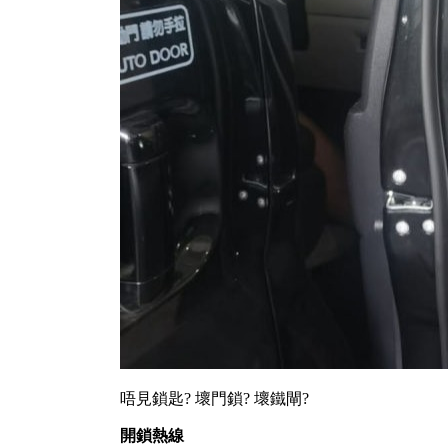
唔見鎖匙? 壞門鎖? 壞鐵閘?
開鎖熱線