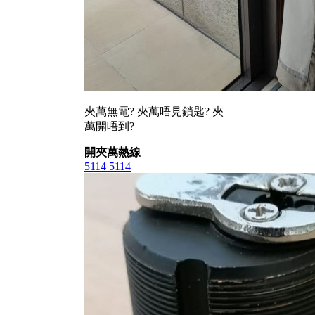
夾萬無電? 夾萬唔見鎖匙? 夾
萬開唔到?
開夾萬熱線
5114 5114