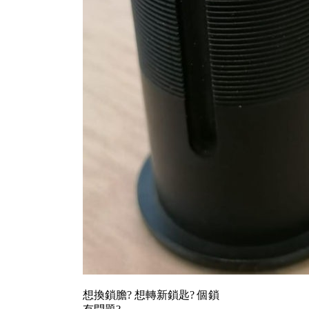
想換鎖膽? 想轉新鎖匙? 個鎖