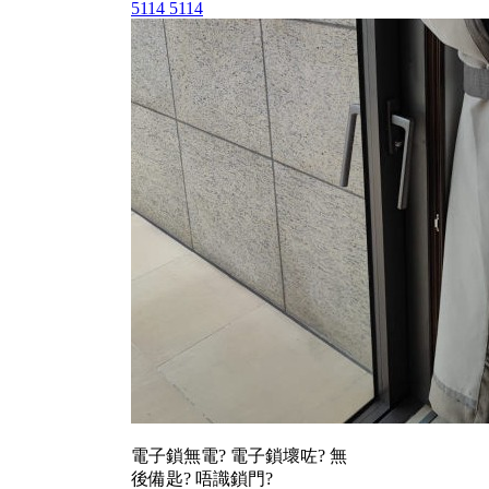
5114 5114
電子鎖無電? 電子鎖壞咗? 無
後備匙? 唔識鎖門?