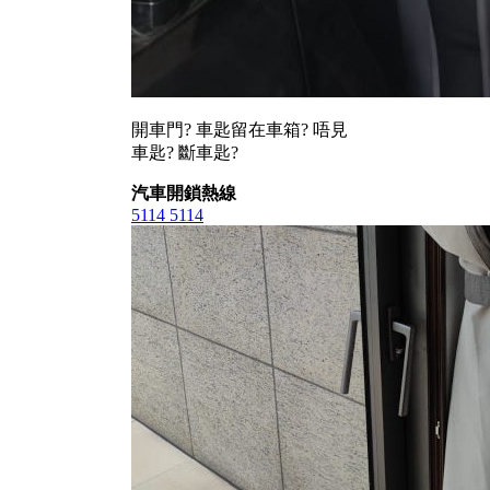
開車門? 車匙留在車箱? 唔見
車匙? 斷車匙?
汽車開鎖熱線
5114 5114