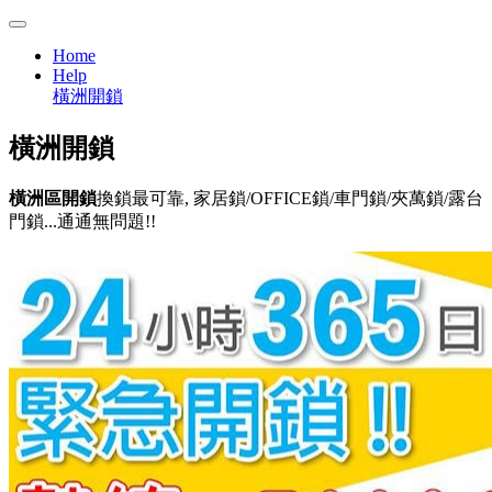
Home
Help
橫洲開鎖
橫洲
開鎖
橫洲區開鎖
換鎖最可靠, 家居鎖/OFFICE鎖/車門鎖/夾萬鎖/露台
門鎖...通通無問題!!