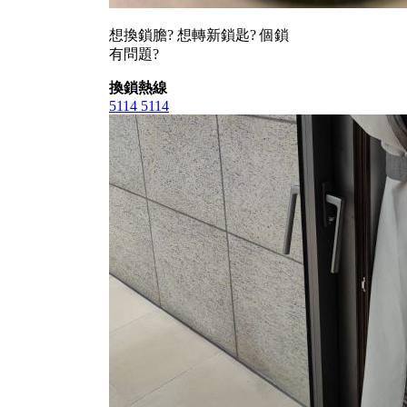
想換鎖膽? 想轉新鎖匙? 個鎖
有問題?
換鎖熱線
5114 5114