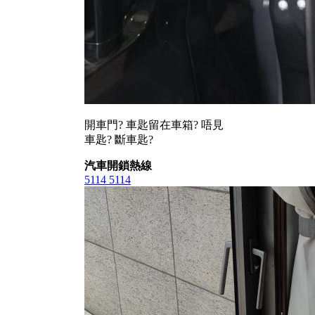
開車門? 車匙留在車箱? 唔見
車匙? 斷車匙?
汽車開鎖熱線
5114 5114