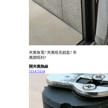
夾萬無電? 夾萬唔見鎖匙? 夾
萬開唔到?
開夾萬熱線
5114 5114