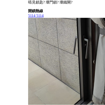
唔見鎖匙? 壞門鎖? 壞鐵閘?
開鎖熱線
5114 5114