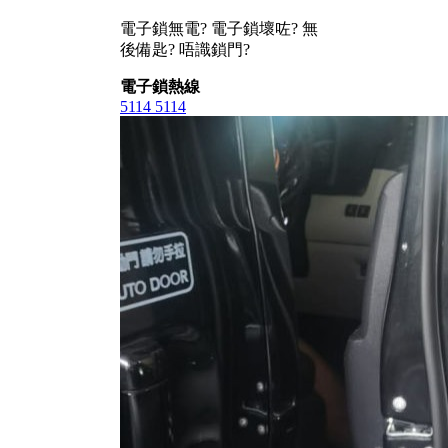
電子鎖無電? 電子鎖壞咗? 無
後備匙? 唔識鎖門?
電子鎖熱線
5114 5114