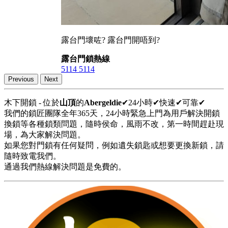
露台門壞咗? 露台門開唔到?
露台門鎖熱線
5114 5114
Previous
Next
木下開鎖 - 位於
山頂
的
Abergeldie
✔24小時✔快速✔可靠✔
我們的鎖匠團隊全年365天，24小時緊急上門為用戶解決開鎖
換鎖等各種鎖類問題，隨時侯命，風雨不改，第一時間趕赴現
場，為大家解決問題。
如果您對門鎖有任何疑問，例如遺失鎖匙或想要更換新鎖，請
隨時致電我們。
通過我們熱線解決問題是免費的。