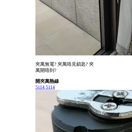
夾萬無電? 夾萬唔見鎖匙? 夾
萬開唔到?
開夾萬熱線
5114 5114