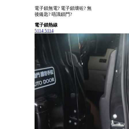
電子鎖無電? 電子鎖壞咗? 無
後備匙? 唔識鎖門?
電子鎖熱線
5114 5114