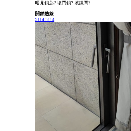
唔見鎖匙? 壞門鎖? 壞鐵閘?
開鎖熱線
5114 5114