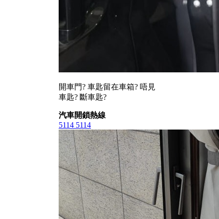
開車門? 車匙留在車箱? 唔見
車匙? 斷車匙?
汽車開鎖熱線
5114 5114