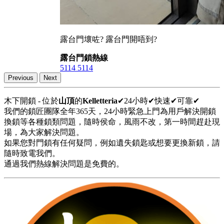
露台門壞咗? 露台門開唔到?
露台門鎖熱線
5114 5114
Previous
Next
木下開鎖 - 位於
山頂
的
Kelletteria
✔24小時✔快速✔可靠✔
我們的鎖匠團隊全年365天，24小時緊急上門為用戶解決開鎖
換鎖等各種鎖類問題，隨時侯命，風雨不改，第一時間趕赴現
場，為大家解決問題。
如果您對門鎖有任何疑問，例如遺失鎖匙或想要更換新鎖，請
隨時致電我們。
通過我們熱線解決問題是免費的。