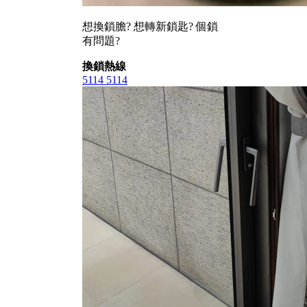
想換鎖膽? 想轉新鎖匙? 個鎖
有問題?
換鎖熱線
5114 5114