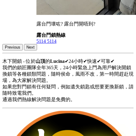
露台門壞咗? 露台門開唔到?
露台門鎖熱線
5114 5114
Previous
Next
木下開鎖 - 位於
山頂
的
Lucina
✔24小時✔快速✔可靠✔
我們的鎖匠團隊全年365天，24小時緊急上門為用戶解決開鎖
換鎖等各種鎖類問題，隨時侯命，風雨不改，第一時間趕赴現
場，為大家解決問題。
如果您對門鎖有任何疑問，例如遺失鎖匙或想要更換新鎖，請
隨時致電我們。
通過我們熱線解決問題是免費的。