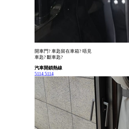
開車門? 車匙留在車箱? 唔見
車匙? 斷車匙?
汽車開鎖熱線
5114 5114