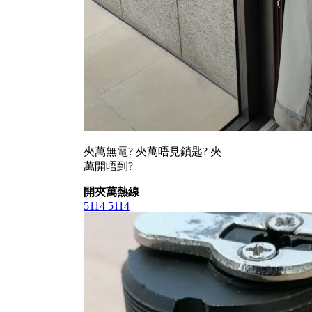
夾萬無電? 夾萬唔見鎖匙? 夾
萬開唔到?
開夾萬熱線
5114 5114