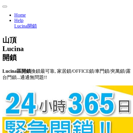
Home
Help
Lucina開鎖
山頂
Lucina
開鎖
Lucina區開鎖
換鎖最可靠, 家居鎖/OFFICE鎖/車門鎖/夾萬鎖/露
台門鎖...通通無問題!!