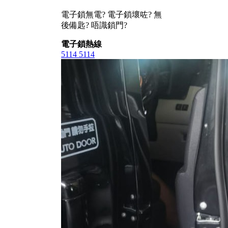
電子鎖無電? 電子鎖壞咗? 無
後備匙? 唔識鎖門?
電子鎖熱線
5114 5114