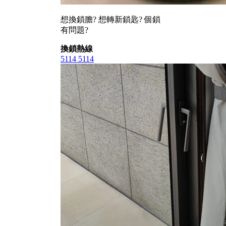
想換鎖膽? 想轉新鎖匙? 個鎖
有問題?
換鎖熱線
5114 5114