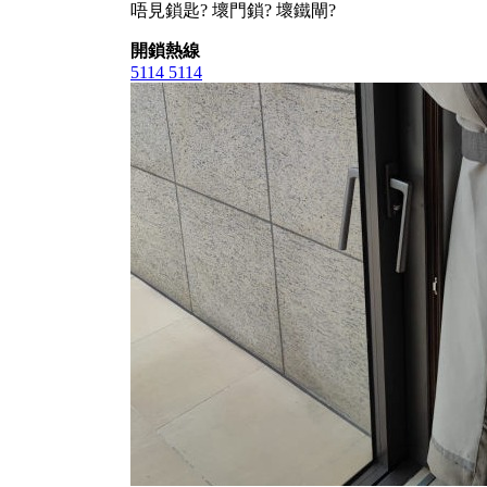
唔見鎖匙? 壞門鎖? 壞鐵閘?
開鎖熱線
5114 5114