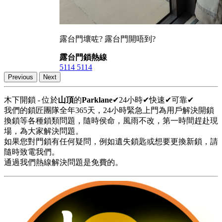
露台門壞咗? 露台門開唔到?
露台門鎖熱線
5114 5114
Previous
Next
木下開鎖 - 位於
山頂
的
Parklane
✔24小時✔快速✔可靠✔
我們的鎖匠團隊全年365天，24小時緊急上門為用戶解決開鎖
換鎖等各種鎖類問題，隨時侯命，風雨不改，第一時間趕赴現
場，為大家解決問題。
如果您對門鎖有任何疑問，例如遺失鎖匙或想要更換新鎖，請
隨時致電我們。
通過我們熱線解決問題是免費的。