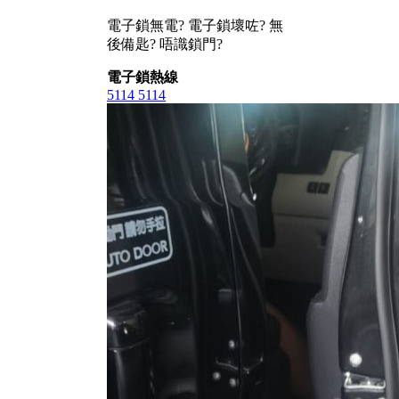
電子鎖無電? 電子鎖壞咗? 無
後備匙? 唔識鎖門?
電子鎖熱線
5114 5114