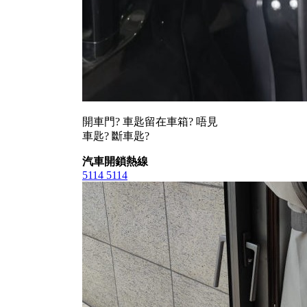
開車門? 車匙留在車箱? 唔見
車匙? 斷車匙?
汽車開鎖熱線
5114 5114