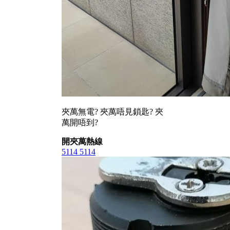
夾萬無電? 夾萬唔見鎖匙? 夾
萬開唔到?
開夾萬熱線
5114 5114