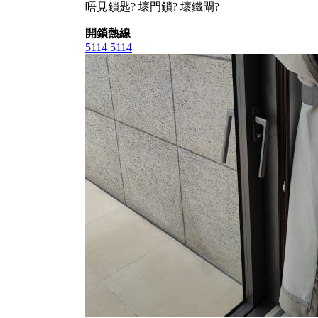
唔見鎖匙? 壞門鎖? 壞鐵閘?
開鎖熱線
5114 5114