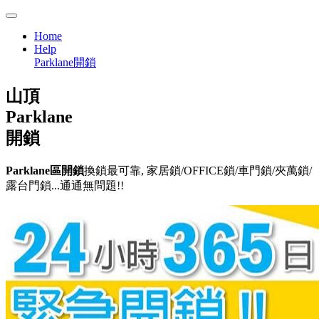
Home
Help
Parklane開鎖
山頂
Parklane
開鎖
Parklane區開鎖
換鎖最可靠, 家居鎖/OFFICE鎖/車門鎖/夾萬鎖/
露台門鎖...通通無問題!!