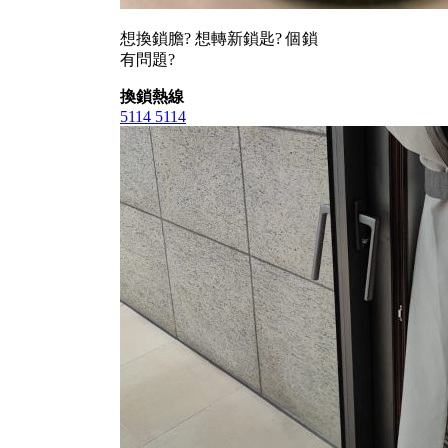
想換鎖膽? 想轉新鎖匙? 個鎖
有問題?
換鎖熱線
5114 5114