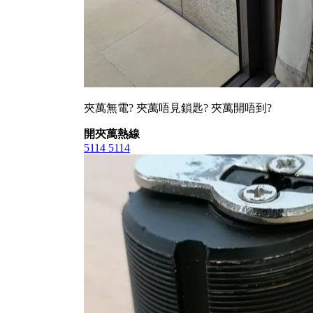
夾萬無電? 夾萬唔見鎖匙? 夾萬開唔到?
開夾萬熱線
5114 5114