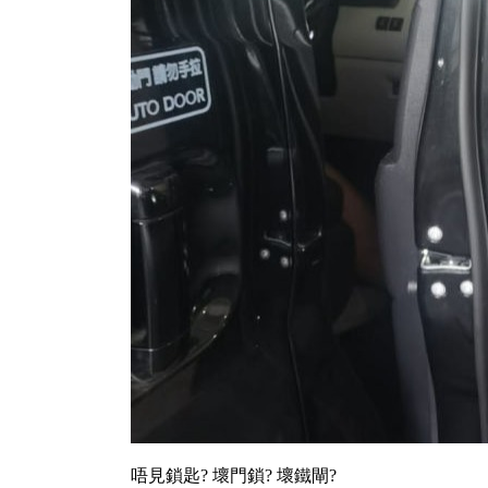
唔見鎖匙? 壞門鎖? 壞鐵閘?