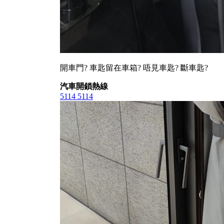
開車門? 車匙留在車箱? 唔見車匙? 斷車匙?
汽車開鎖熱線
5114 5114