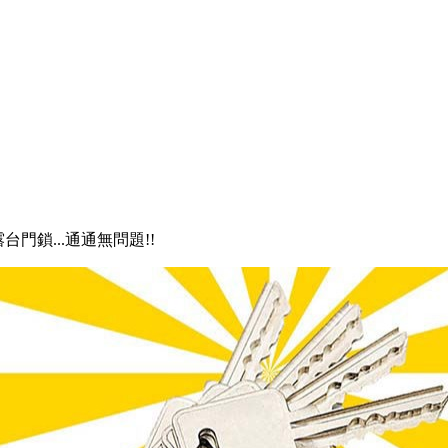
露台門鎖...通通無問題!!