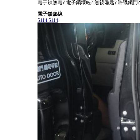
電子鎖無電? 電子鎖壞咗? 無後備匙? 唔識鎖門?
電子鎖熱線
5114 5114